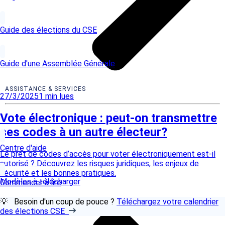
Guide des élections du CSE
Guide d'une Assemblée Générale
ASSISTANCE & SERVICES
27/3/2025
1
min lues
Vote électronique : peut-on transmettre
ses codes à un autre électeur?
Centre d'aide
Le prêt de codes d’accès pour voter électroniquement est-il
autorisé ? Découvrez les risques juridiques, les enjeux de
sécurité et les bonnes pratiques.
Modèles à télécharger
Commencer à lire
💡 Besoin d'un coup de pouce ?
Téléchargez votre calendrier
des élections CSE