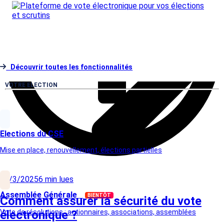
Découvrir toutes les fonctionnalités
VOTRE ELECTION
Elections du CSE
Mise en place, renouvellement, élections partielles
27/3/2025
6
min lues
Assemblée Générale
BIENTÔT
Comment assurer la sécurité du vote
électronique ?
Vote de résolutions : actionnaires, associations, assemblées