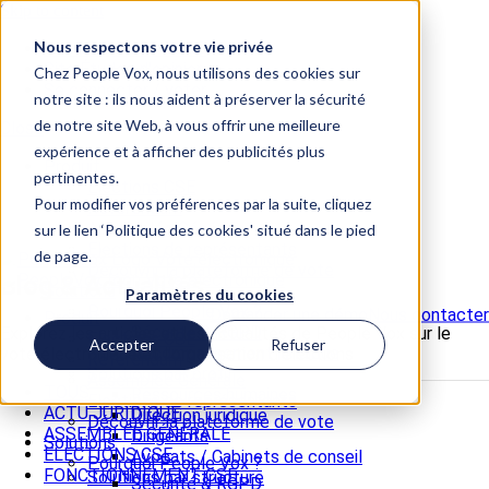
Skip to content
Nous respectons votre vie privée
📞 +33 5 82 95 56 50
Site Études d'opinion
Chez People Vox, nous utilisons des cookies sur
Se connecter / voter
notre site : ils nous aident à préserver la sécurité
de notre site Web, à vous offrir une meilleure
Close
expérience et à afficher des publicités plus
Produit
pertinentes.
Elections CSE
Pour modifier vos préférences par la suite, cliquez
Référendum
Assemblée Générale
sur le lien ‘Politique des cookies' situé dans le pied
Elections de représentants
de page.
Découvrir la plateforme de vote
Blog & Actualités
Solutions
Paramètres du cookies
Pourquoi People Vox ?
Demander une démo
Nous contacter
Produit
Sécurité & RGPD
Explorez les articles et les actualités de People Vox sur le
Elections CSE
Accepter
Refuser
Accompagnement juridique
vote électronique et l'organisation d'élections
Référendum
Solutions par profil
Assemblée Générale
TOUS
Ressources humaines
Elections de représentants
ACTU JURIDIQUE
Direction juridique
Découvrir la plateforme de vote
ASSEMBLÉE GÉNÉRALE
Dirigeants
Solutions
ELECTIONS CSE
Avocats / Cabinets de conseil
Pourquoi People Vox ?
FONCTIONNEMENT CSE
Solutions par structure
Sécurité & RGPD