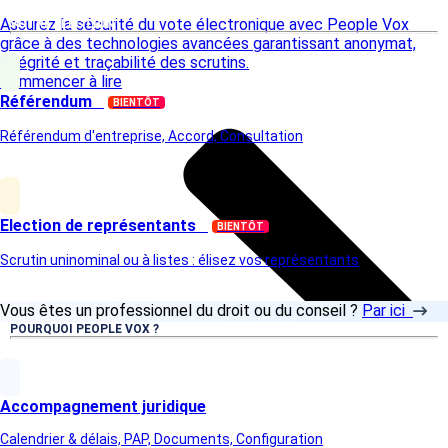
Assurez la sécurité du vote électronique avec People Vox
VOTRE ELECTION
grâce à des technologies avancées garantissant anonymat,
intégrité et traçabilité des scrutins.
Commencer à lire
Référendum
BIENTÔT
Référendum d'entreprise, Accord, Consultation
Election de représentants
BIENTÔT
Scrutin uninominal ou à listes : élisez vos représentants
Vous êtes un professionnel du droit ou du conseil ?
Par ici
POURQUOI PEOPLE VOX ?
Accompagnement juridique
Calendrier & délais, PAP, Documents, Configuration