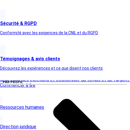
Sécurité & RGPD
Conformité avec les exigences de la CNIL et du RGPD
27/3/2025
4
min lues
Témoignages & avis clients
Les 6 avantages du vote électronique
Découvrez les expériences et ce que disent nos clients
Découvrez les 6 avantages du vote électronique pour simplifier
la gestion des élections et économiser du temps et de l'argent.
PAR PROFIL
Commencer à lire
Ressources humaines
Direction juridique