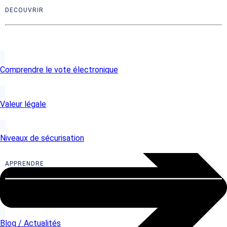
place le vote électronique ?
DECOUVRIR
Découvrez comment mettre en place le vote électronique en
entreprise et les implications légales selon la Cour de
cassation.
Commencer à lire
Comprendre le vote électronique
Valeur légale
Niveaux de sécurisation
APPRENDRE
Blog / Actualités