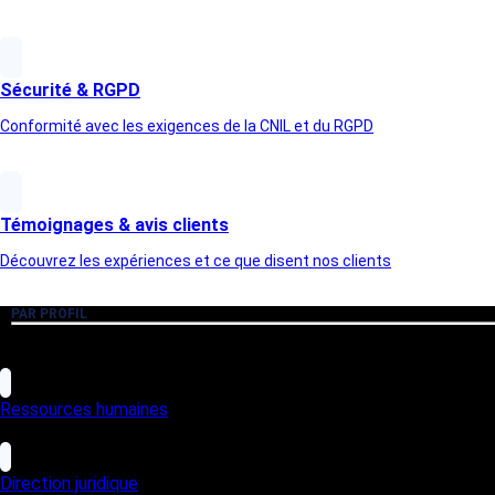
Article précédent
Sécurité & RGPD
Conformité avec les exigences de la CNIL et du RGPD
Témoignages & avis clients
Découvrez les expériences et ce que disent nos clients
PAR PROFIL
Ressources humaines
Direction juridique