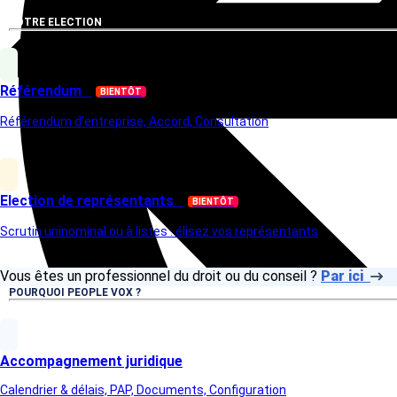
VOTRE ELECTION
Référendum
BIENTÔT
Référendum d'entreprise, Accord, Consultation
Election de représentants
BIENTÔT
Scrutin uninominal ou à listes : élisez vos représentants
Vous êtes un professionnel du droit ou du conseil ?
Par ici
POURQUOI PEOPLE VOX ?
Accompagnement juridique
Calendrier & délais, PAP, Documents, Configuration