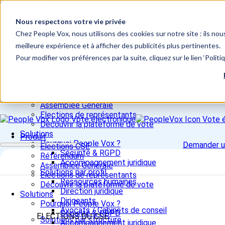
Skip to content
Nous respectons votre vie privée
📞 +33 5 82 95 56 50
Site Études d'opinion
Chez People Vox, nous utilisons des cookies sur notre site : ils nou
Se connecter / voter
meilleure expérience et à afficher des publicités plus pertinentes.
Pour modifier vos préférences par la suite, cliquez sur le lien ‘Polit
Close
Produit
Elections CSE
Référendum
Assemblée Générale
Elections de représentants
Découvrir la plateforme de vote
Solutions
Produit
Pourquoi People Vox ?
Demander 
Elections CSE
Sécurité & RGPD
Référendum
Accompagnement juridique
Assemblée Générale
Solutions par profil
Elections de représentants
Ressources humaines
Découvrir la plateforme de vote
Direction juridique
Solutions
Dirigeants
Pourquoi People Vox ?
Avocats / Cabinets de conseil
Sécurité & RGPD
ELECTIONS DU CSE
Solutions par structure
Accompagnement juridique