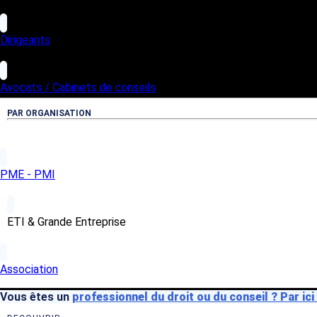
Dirigeants
Avocats / Cabinets de conseils
PAR ORGANISATION
PME - PMI
ETI & Grande Entreprise
Association
Vous êtes un
professionnel du droit ou du conseil ? Par ic