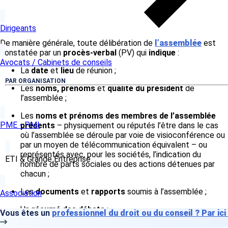
Dirigeants
De manière générale, toute délibération de
l’assemblée
est
constatée par un
procès-verbal
(PV) qui
indique
:
Avocats / Cabinets de conseils
La
date
et
lieu
de réunion ;
PAR ORGANISATION
Les
noms, prénoms
et
qualité du président
de
l’assemblée ;
Les
noms et prénoms des membres de l’assemblée
PME - PMI
présents
– physiquement ou réputés l’être dans le cas
où l’assemblée se déroule par voie de visioconférence ou
par un moyen de télécommunication équivalent – ou
représentés avec, pour les sociétés, l’indication du
ETI & Grande Entreprise
nombre de parts sociales ou des actions détenues par
chacun ;
Les
documents
et
rapports
soumis à l’assemblée ;
Association
Un
résumé des débats
;
Vous êtes un
professionnel du droit ou du conseil ? Par ici
Le
texte des résolutions mises aux voies
et le