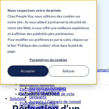
Skip to content
Nous respectons votre vie privée
📞 +33 5 82 95 56 50
Site Études d'opinion
Chez People Vox, nous utilisons des cookies sur
Se connecter / voter
notre site : ils nous aident à préserver la sécurité de
notre site Web, à vous offrir une meilleure expérience
Close
et à afficher des publicités plus pertinentes.
Produit
Pour modifier vos préférences par la suite, cliquez sur
Elections CSE
le lien ‘Politique des cookies' situé dans le pied de
Référendum
Assemblée Générale
page.
Elections de représentants
Paramètres du cookies
Découvrir la plateforme de vote
Solutions
Pourquoi People Vox ?
Demander une démo
Nous contact
Produit
Accepter
Refuser
Sécurité & RGPD
Elections CSE
Accompagnement juridique
Référendum
Solutions par profil
Assemblée Générale
Ressources humaines
Elections de représentants
Direction juridique
ASSEMBLÉE GÉNÉRALE
Découvrir la plateforme de vote
Dirigeants
Solutions
Avocats / Cabinets de conseil
Pourquoi People Vox ?
Solutions par structure
Sécurité & RGPD