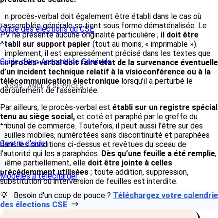
Un procès-verbal doit également être établi dans le cas où
l’assemblée générale se tient sous forme dématérialisée. Le
Guide des élections du CSE
PV ne présente aucune originalité particulière ;
il doit être
établi sur support papier
(tout au moins, « imprimable »).
Simplement, il est expressément précisé dans les textes que
Guide d'une Assemblée Générale
ce
procès-verbal doit faire état de la survenance éventuelle
d’un incident technique relatif à la visioconférence ou à la
télécommunication électronique
lorsqu’il a perturbé le
ASSISTANCE & SERVICES
déroulement de l’assemblée.
Par ailleurs, le procès-verbal est
établi sur un registre spécial
tenu au siège social,
et coté et paraphé par le greffe du
tribunal de commerce. Toutefois, il peut aussi l’être sur des
feuilles mobiles, numérotées sans discontinuité et paraphées
Centre d'aide
dans les conditions ci-dessus et revêtues du sceau de
l’autorité qui les a paraphées.
Dès qu’une feuille a été remplie
,
même partiellement, elle
doit être jointe à celles
précédemment utilisées
; toute addition, suppression,
Modèles à télécharger
substitution ou interversion de feuilles est interdite.
💡 Besoin d'un coup de pouce ?
Téléchargez votre calendrie
des élections CSE