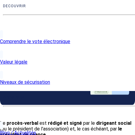
résultat des votes
.
DECOUVRIR
Comprendre le vote électronique
Valeur légale
Niveaux de sécurisation
APPRENDRE
Le
procès-verbal
est
rédigé et signé
par le
dirigeant social
(ou le président de l’association) et, le cas échéant, par
le
Blog / Actualités
président de séance.