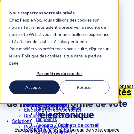
Skip to content
Nous respectons votre vie privée
📞 +33 5 82 95 56 50
Site Études d'opinion
Chez People Vox, nous utilisons des cookies sur
Se connecter / voter
notre site : ils nous aident à préserver la sécurité de
notre site Web, à vous offrir une meilleure expérience
Close
et à afficher des publicités plus pertinentes.
Produit
Pour modifier vos préférences par la suite, cliquez sur
Elections CSE
le lien ‘Politique des cookies' situé dans le pied de
Référendum
Assemblée Générale
page.
Elections de représentants
Paramètres du cookies
Découvrir la plateforme de vote
Solutions
Pourquoi People Vox ?
Demander une démo
Nous contact
Produit
Accepter
Refuser
Découvrez les
fonctionnalités
Sécurité & RGPD
Elections CSE
Accompagnement juridique
Référendum
de notre plateforme de vote
Solutions par profil
Assemblée Générale
Ressources humaines
Elections de représentants
électronique
Direction juridique
Découvrir la plateforme de vote
Dirigeants
Solutions
Avocats / Cabinets de conseil
Pourquoi People Vox ?
Espace électeurs, espace bureau de vote, espace
Solutions par structure
Sécurité & RGPD