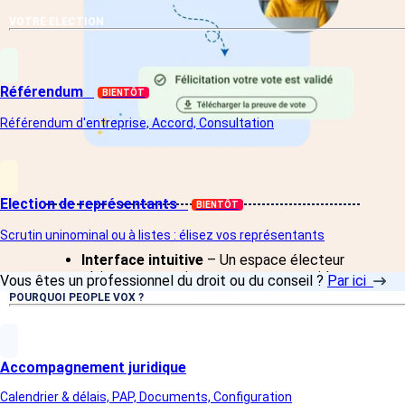
VOTRE ELECTION
Référendum
BIENTÔT
Référendum d'entreprise, Accord, Consultation
Election de représentants
BIENTÔT
Scrutin uninominal ou à listes : élisez vos représentants
Interface intuitive
– Un espace électeur
clair et ergonomique pour un vote rapide et
Vous êtes un professionnel du droit ou du conseil ?
Par ici
sans friction.
POURQUOI PEOPLE VOX ?
Authentification sécurisée
– Connexion
via OTP, WebAuthn et authentification
forte pour garantir l’identité des électeurs.
Accompagnement juridique
Vote en mobilité
– Compatible sur
Calendrier & délais, PAP, Documents, Configuration