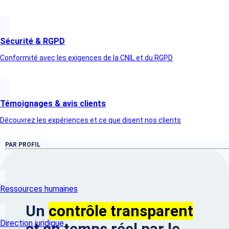
ordinateur, tablette et mobile, sans
téléchargement requis.
Accusé de réception cryptographique
–
Chaque électeur reçoit une preuve de
Sécurité & RGPD
dépôt de son vote, garantissant sa prise en
compte.
Conformité avec les exigences de la CNIL et du RGPD
Témoignages & avis clients
Découvrez les expériences et ce que disent nos clients
PAR PROFIL
Ressources humaines
Un
contrôle transparent
Direction juridique
et en temps réel par le