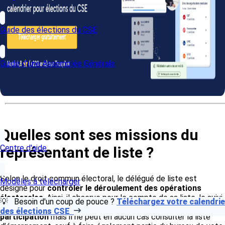
Guide des élections du CSE
Guide d'une Assemblée Générale
ASSISTANCE & SERVICES
Quelles sont ses missions du
Centre d'aide
représentant de liste ?
Selon le droit commun électoral, le délégué de liste est
Modèles à télécharger
désigné pour
contrôler le déroulement des opérations
électorales
. Ainsi, il observe pour le compte de sa liste, le suivi
💡 Besoin d'un coup de pouce ?
Téléchargez votre calendrie
des élections. Il peut notamment avoir accès au
taux de
des élections CSE
participation
mais il ne peut en aucun cas consulter la liste