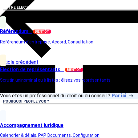
VOTRE ELECTION
Référendum
BIENTÔT
Référendum d'entreprise, Accord, Consultation
Article précédent
Election de représentants
BIENTÔT
Scrutin uninominal ou à listes : élisez vos représentants
Vous êtes un professionnel du droit ou du conseil ?
Par ici
POURQUOI PEOPLE VOX ?
Accompagnement juridique
Calendrier & délais, PAP, Documents, Configuration