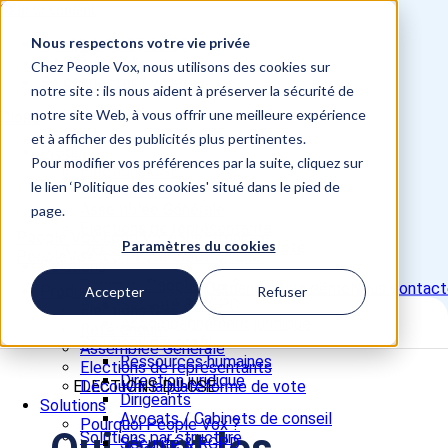
Skip to content
Nous respectons votre vie privée
📞 +33 5 82 95 56 50
Site Études d'opinion
Chez People Vox, nous utilisons des cookies sur
Se connecter / voter
notre site : ils nous aident à préserver la sécurité de
notre site Web, à vous offrir une meilleure expérience
Close
et à afficher des publicités plus pertinentes.
Produit
Pour modifier vos préférences par la suite, cliquez sur
Elections CSE
le lien ‘Politique des cookies' situé dans le pied de
Référendum
Assemblée Générale
page.
Elections de représentants
Paramètres du cookies
Découvrir la plateforme de vote
Solutions
Pourquoi People Vox ?
Demander une démo
Nous contact
Produit
Accepter
Refuser
Sécurité & RGPD
Elections CSE
Accompagnement juridique
Référendum
Solutions par profil
Assemblée Générale
Ressources humaines
Elections de représentants
Direction juridique
ELECTIONS DU CSE
Découvrir la plateforme de vote
Dirigeants
Solutions
Avocats / Cabinets de conseil
Pourquoi People Vox ?
Solutions par structure
Sécurité & RGPD