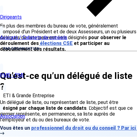
Dirigeants
En plus des membres du bureau de vote, généralement
composé d’un Président et de deux Assesseurs, un ou plusieurs
Avocats / Cabinets de conseils
délégués de liste peuvent être désignés
pour observer le
déroulement des
élections CSE
et participer au
dépouillement des résultats.
PAR ORGANISATION
Qu’est-ce qu’un délégué de liste
PME - PMI
?
ETI & Grande Entreprise
Un délégué de liste, ou représentant de liste, peut être
désigné par chaque liste de candidats
. L’objectif est que ce
dernier représente, en permanence, sa liste auprès de
Association
l’employeur et du ou des bureaux de vote.
Vous êtes un
professionnel du droit ou du conseil ? Par ici
Chaque liste de candidats peut désigner
un seul délégué de
liste par bureau de vote
, mais un délégué peut exercer ses