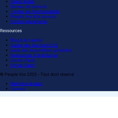
Valeur légale
Niveaux de sécurité
Toutes les fonctionnalités
People Vox & la sécurité
Statuts plateforme
Ressources
Blog & Actualités
Guides des Élections CSE
Guide des Assemblées générales
Ressources à télécharger
Centre d'aide
Portail Client
© People Vox 2025 - Tout droit réservé
Mentions légales
Cookies