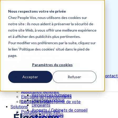
Skip to content
Nous respectons votre vie privée
📞 +33 5 82 95 56 50
Site Études d'opinion
Chez People Vox, nous utilisons des cookies sur
Se connecter / voter
notre site : ils nous aident à préserver la sécurité de
notre site Web, à vous offrir une meilleure expérience
Close
et à afficher des publicités plus pertinentes.
Produit
Pour modifier vos préférences par la suite, cliquez sur
Elections CSE
le lien ‘Politique des cookies' situé dans le pied de
Référendum
Assemblée Générale
page.
Elections de représentants
Paramètres du cookies
Découvrir la plateforme de vote
Solutions
Pourquoi People Vox ?
Demander une démo
Nous contact
Produit
Accepter
Refuser
Sécurité & RGPD
Elections CSE
Accompagnement juridique
Référendum
Solutions par profil
Assemblée Générale
Ressources humaines
Elections de représentants
Direction juridique
ELECTIONS CSE
Découvrir la plateforme de vote
Dirigeants
Solutions
Avocats / Cabinets de conseil
Pourquoi People Vox ?
Solutions par structure
Sécurité & RGPD