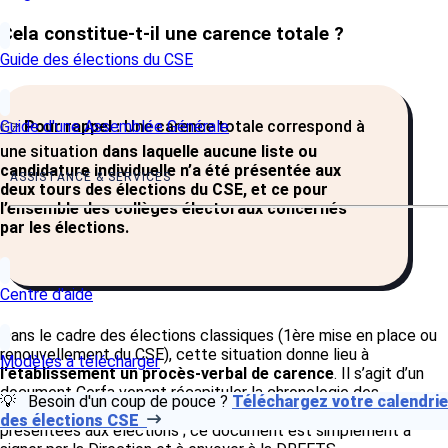
Cela constitue-t-il une carence totale ?
Guide des élections du CSE
Guide d'une Assemblée Générale
👉
Pour rappel :
Une carence totale correspond à
une situation
dans laquelle aucune liste ou
candidature individuelle n’a été présentée aux
ASSISTANCE & SERVICES
deux tours des élections du CSE, et ce pour
l’ensemble des collèges électoraux concernés
par les élections.
Centre d'aide
Dans le cadre des élections classiques (1ère mise en place ou
renouvellement du CSE), cette situation donne lieu à
Modèles à télécharger
l'établissement un procès-verbal de carence
. Il s’agit d’un
document Cerfa venant récapituler la chronologie des
💡 Besoin d'un coup de pouce ?
Téléchargez votre calendrie
événements et établir l’absence totale de candidatures
des élections CSE
présentées aux élections ; ce document est simplement à