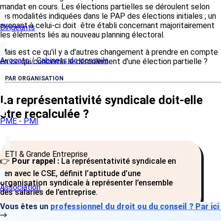
mandat en cours. Les élections partielles se déroulent selon
les modalités indiquées dans le PAP des élections initiales ; un
avenant à celui-ci doit être établi concernant majoritairement
Dirigeants
les éléments liés au nouveau planning électoral.
Mais est ce qu'il y a d'autres changement à prendre en compte
Avocats / Cabinets de conseils
en ce qui concerne le déroulement d'une élection partielle ?
PAR ORGANISATION
La représentativité syndicale doit-elle
être recalculée ?
PME - PMI
ETI & Grande Entreprise
👉
Pour rappel :
La représentativité syndicale en
lien avec le CSE, définit l’aptitude d’une
organisation syndicale à représenter l’ensemble
Association
des salariés de l’entreprise.
Vous êtes un
professionnel du droit ou du conseil ? Par ici