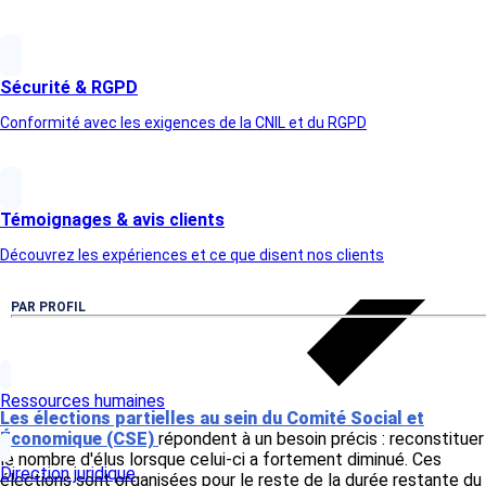
Article suivant
Sécurité & RGPD
Conformité avec les exigences de la CNIL et du RGPD
Témoignages & avis clients
Découvrez les expériences et ce que disent nos clients
PAR PROFIL
Ressources humaines
Les élections partielles au sein du Comité Social et
Économique (CSE)
répondent à un besoin précis : reconstituer
le nombre d'élus lorsque celui-ci a fortement diminué. Ces
Direction juridique
élections sont organisées pour le reste de la durée restante du