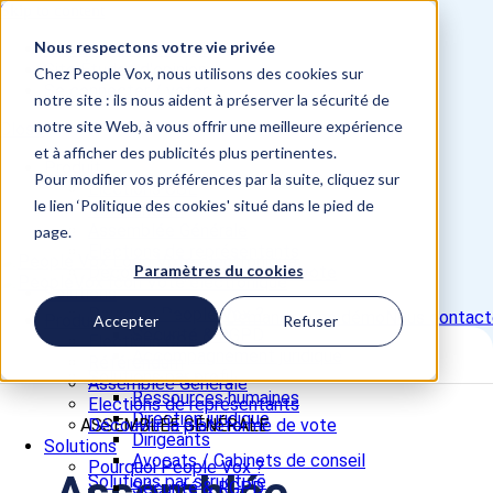
Skip to content
Nous respectons votre vie privée
📞 +33 5 82 95 56 50
Site Études d'opinion
Chez People Vox, nous utilisons des cookies sur
Se connecter / voter
notre site : ils nous aident à préserver la sécurité de
notre site Web, à vous offrir une meilleure expérience
Close
et à afficher des publicités plus pertinentes.
Produit
Pour modifier vos préférences par la suite, cliquez sur
Elections CSE
le lien ‘Politique des cookies' situé dans le pied de
Référendum
Assemblée Générale
page.
Elections de représentants
Paramètres du cookies
Découvrir la plateforme de vote
Solutions
Pourquoi People Vox ?
Demander une démo
Nous contact
Produit
Accepter
Refuser
Sécurité & RGPD
Elections CSE
Accompagnement juridique
Référendum
Solutions par profil
Assemblée Générale
Ressources humaines
Elections de représentants
Direction juridique
ASSEMBLÉE GÉNÉRALE
Découvrir la plateforme de vote
Dirigeants
Solutions
Avocats / Cabinets de conseil
Pourquoi People Vox ?
Solutions par structure
Sécurité & RGPD