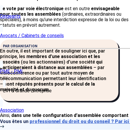
Le vote par voie électronique
est en outre
envisageable
pour toutes les assemblées
(ordinaires, extraordinaires ou
Dirigeants
spéciales), à moins qu’une interdiction expresse de la loi ou des
statuts en prévoit autrement.
Avocats / Cabinets de conseils
PAR ORGANISATION
En outre, il est important de souligner ici que, par
principe, les
membres d’une association et les
associés
(ou les actionnaires) d’une société
qui
participeraient à distance aux assemblées
– par
PME - PMI
visioconférence ou par tout autre moyen de
télécommunication permettant leur identification
–
sont réputés présents pour le calcul de la
majorité et du quorum.
ETI & Grande Entreprise
Association
Ainsi,
dans une telle configuration d’assemblée comportant
du vote électronique, les règles en vigueur ne changent
Vous êtes un
professionnel du droit ou du conseil ? Par ici
pas.