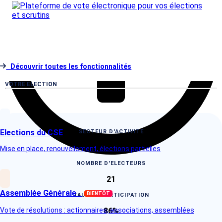
Découvrir toutes les fonctionnalités
VOTRE ELECTION
Elections du CSE
SECTEUR D'ACTIVITE
Santé & Bien-être
Mise en place, renouvellement, élections partielles
NOMBRE D'ELECTEURS
21
Assemblée Générale
BIENTÔT
TAUX DE PARTICIPATION
86%
Vote de résolutions : actionnaires, associations, assemblées