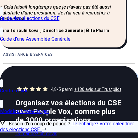
« Cela faisait longtemps que je n'avais pas été aussi
satisfaite d'une prestation. Je n’ai rien à reprocher à
Guide des élections du CSE
People Vox. »
Irina Tsiroulnikova , Directrice Générale | Élite Pharm
Guide d'une Assemblée Générale
ASSISTANCE & SERVICES
4,8/5 parmi
+180 avis sur Trustpilot
Centre d'aide
Organisez vos élections du CSE
avec People Vox, comme plus
Modèles à télécharger
de 3000 organisations
💡 Besoin d'un coup de pouce ?
Téléchargez votre calendrier
des élections CSE
Demandez un devis