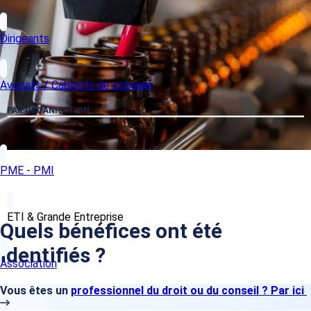
Dirigeants
Avocats / Cabinets de conseils
PAR ORGANISATION
PME - PMI
ETI & Grande Entreprise
Quels bénéfices ont été
identifiés ?
Association
Vous êtes un
professionnel du droit ou du conseil ? Par ici
Un accompagnement juridique de qualité