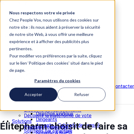
Skip to content
Nous respectons votre vie privée
📞 +33 5 82 95 56 50
Site Études d'opinion
Chez People Vox, nous utilisons des cookies sur
Se connecter / voter
notre site : ils nous aident à préserver la sécurité
de notre site Web, à vous offrir une meilleure
Close
expérience et à afficher des publicités plus
Produit
pertinentes.
Elections CSE
Pour modifier vos préférences par la suite, cliquez
Référendum
Assemblée Générale
sur le lien ‘Politique des cookies' situé dans le pied
Elections de représentants
de page.
Découvrir la plateforme de vote
Solutions
Paramètres du cookies
Pourquoi People Vox ?
Demander une démo
Nous contacter
Produit
Sécurité & RGPD
Elections CSE
Accepter
Refuser
Accompagnement juridique
Référendum
Solutions par profil
Assemblée Générale
Ressources humaines
Elections de représentants
Direction juridique
Découvrir la plateforme de vote
Dirigeants
Solutions
Élitepharm choisit de faire sa
Avocats / Cabinets de conseil
Pourquoi People Vox ?
Solutions par structure
Sécurité & RGPD