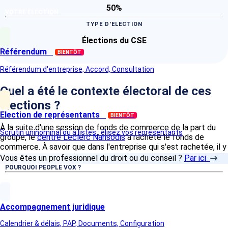
50%
VOTRE ELECTION
TYPE D'ELECTION
Élections du CSE
Référendum
BIENTÔT
Référendum d'entreprise, Accord, Consultation
Quel a été le contexte électoral de ces
élections ?
Election de représentants
BIENTÔT
À la suite d'une session de fonds de commerce de la part du
Scrutin uninominal ou à listes : élisez vos représentants
groupe, le
centre Leclerc Nansodis
a racheté le fonds de
commerce. À savoir que dans l'entreprise qui s'est rachetée, il y
avait un délégué syndical appartenant à la CFDT. L'enjeu était
Vous êtes un professionnel du droit ou du conseil ?
Par ici
donc la désignation d'un délégué syndical.
POURQUOI PEOPLE VOX ?
Comment se sont organisées ces élections ?
Accompagnement juridique
People vox a guidé le centre Leclerc Nansodis pour cette
Calendrier & délais, PAP, Documents, Configuration