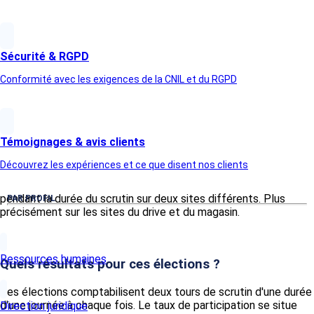
première mise en place de CSE. Pour ces élections
professionnelles, il y a eu 141 électeurs pour un bureau de vote.
L'entreprise regroupe en son sein deux collèges électoraux :
Sécurité & RGPD
Le premier collège 1 qui regroupe les employés
Conformité avec les exigences de la CNIL et du RGPD
Le second collège qui regroupe les agents de maitrise et
les cadres
Témoignages & avis clients
Il faut savoir que certains des collaborateurs ne sont pas
équipés d'ordinateur professionnel. Pour que l'organisation et la
Découvrez les expériences et ce que disent nos clients
participation pour ces élections professionnelles soit
effective, l'entreprise a mis à disposition des ordinateurs
pendant la durée du scrutin sur deux sites différents. Plus
PAR PROFIL
précisément sur les sites du drive et du magasin.
Ressources humaines
Quels résultats pour ces élections ?
Ces élections comptabilisent deux tours de scrutin d'une durée
d'une journée à chaque fois. Le taux de participation se situe
Direction juridique