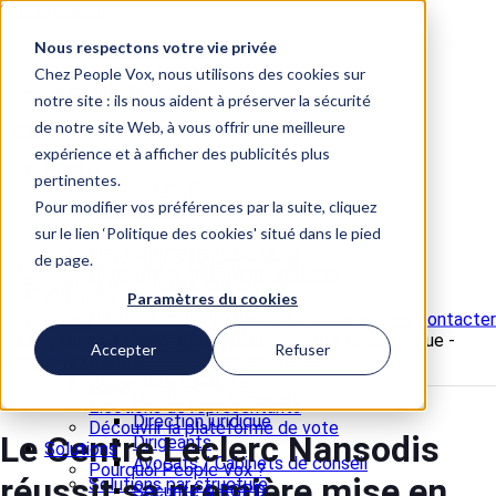
Skip to content
Nous respectons votre vie privée
📞 +33 5 82 95 56 50
Site Études d'opinion
Chez People Vox, nous utilisons des cookies sur
Se connecter / voter
notre site : ils nous aident à préserver la sécurité
de notre site Web, à vous offrir une meilleure
Close
expérience et à afficher des publicités plus
Produit
pertinentes.
Elections CSE
Pour modifier vos préférences par la suite, cliquez
Référendum
Assemblée Générale
sur le lien ‘Politique des cookies' situé dans le pied
Elections de représentants
de page.
Découvrir la plateforme de vote
Solutions
Paramètres du cookies
Pourquoi People Vox ?
Demander une démo
Nous contacter
Produit
Sécurité & RGPD
Elections CSE
Accepter
Refuser
Accompagnement juridique
Référendum
Solutions par profil
Assemblée Générale
Ressources humaines
Elections de représentants
Direction juridique
Découvrir la plateforme de vote
Le Centre Leclerc Nansodis
Dirigeants
Solutions
Avocats / Cabinets de conseil
Pourquoi People Vox ?
réussit sa première mise en
Solutions par structure
Sécurité & RGPD