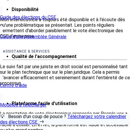
Disponibilité
Guide des élections du CSE
Mon interlocutrice a toujours été disponible et à l'écoute dès
qu'une problématique se présentait. Les points réguliers
permettent d'aborder paisiblement le vote électronique des
CSE d’entreprise.
Guide d'une Assemblée Générale
ASSISTANCE & SERVICES
Qualité de l'accompagnement
Le suivi fait par une juriste en droit social est personnalisé tant
sur le plan technique que sur le plan juridique. Cela a permis
d'avancer efficacement et sereinement durant l'entièreté de ce
processus.
Centre d'aide
Plateforme facile d'utilisation
Modèles à télécharger
La prestation de vote électronique proposée par People vox a
💡 Besoin d'un coup de pouce ?
Téléchargez votre calendrier
été agréablement apprécié par le bureau de vote qui l'a trouvé
des élections CSE
facile à utiliser. En effet, la plateforme est fluide et accessible