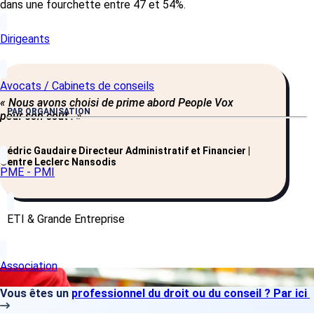
dans une fourchette entre 47 et 54%.
Dirigeants
Avocats / Cabinets de conseils
« Nous avons choisi de prime abord People Vox
PAR ORGANISATION
pour son coût . »
Cédric Gaudaire Directeur Administratif et Financier |
Centre Leclerc Nansodis
PME - PMI
ETI & Grande Entreprise
Association
Vous êtes un
professionnel du droit ou du conseil ? Par ici