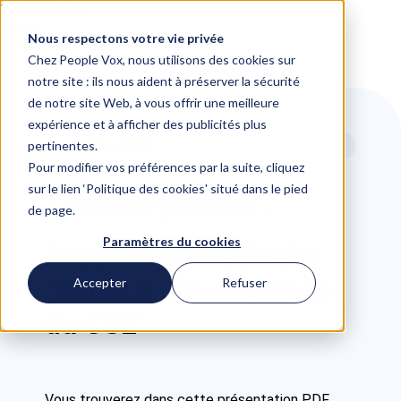
Skip to content
Close
Nous respectons votre vie privée
Chez People Vox, nous utilisons des cookies sur
notre site : ils nous aident à préserver la sécurité
de notre site Web, à vous offrir une meilleure
expérience et à afficher des publicités plus
pertinentes.
TELECHARGEMENT
Pour modifier vos préférences par la suite, cliquez
sur le lien ‘Politique des cookies' situé dans le pied
Téléchargement :
de page.
Paramètres du cookies
Support du webinaire
"Réussir ses élections
Accepter
Refuser
du CSE"
Vous trouverez dans cette présentation PDF